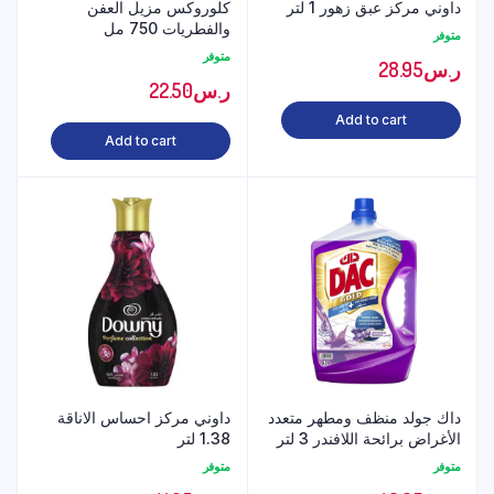
داوني مركز عبق زهور 1 لتر
كلوروكس مزيل العفن
والفطريات 750 مل
متوفر
متوفر
ر.س
28.95
ر.س
22.50
Add to cart
Add to cart
داك جولد منظف ومطهر متعدد
داوني مركز احساس الاناقة
الأغراض برائحة اللافندر 3 لتر
1.38 لتر
متوفر
متوفر