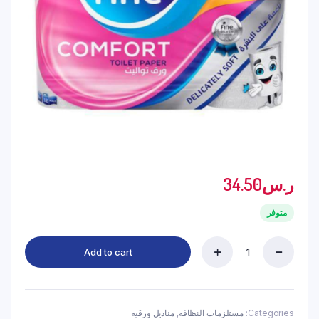
ر.س
34.50
متوفر
Add to cart
فاين
مناديل
حمام
طبقتين
180
Categories:
مستلزمات النظافه
,
مناديل ورقيه