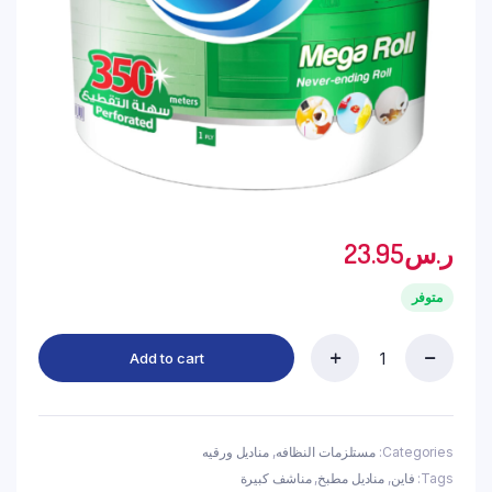
ر.س
23.95
متوفر
Add to cart
فاين
لفة
مناشف
كبيرة
1
Categories:
مستلزمات النظافه
,
مناديل ورقيه
طبقة
Tags:
فاين
,
مناديل مطبخ
,
مناشف كبيرة
350