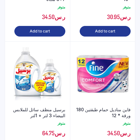
متوفر
متوفر
ر.س
30.95
ر.س
34.50
Add to cart
Add to cart
فاين مناديل حمام طبقتين 180
برسيل منظف سائل للملابس
ورقة * 12
البيضاء 3 لتر + 1لتر
متوفر
متوفر
ر.س
34.50
ر.س
64.75