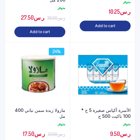
متوفر
متوفر
ر.س
10.25
ر.س
27.50
ر.س
38.00
Add to cart
Add to cart
24%
الأسرة أكياس صغيرة 5 ج *
مازولا زبدة سمن نباتي 400
100 باكيت 500 ج
مل
متوفر
متوفر
ر.س
9.50
ر.س
17.50
ر.س
23.00