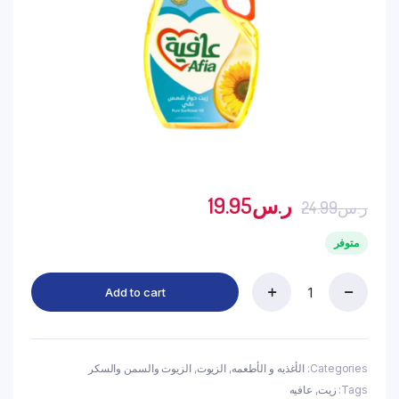
ر.س
19.95
ر.س
24.99
متوفر
Add to cart
عافية
زيت
دوار
الشمس
1.5
Categories:
الأغذيه و الأطعمه
,
الزيوت
,
الزيوت والسمن والسكر
لتر
Tags:
زيت
,
عافيه