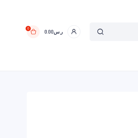
0
ر.س
0.00