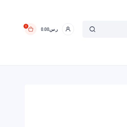
0
ر.س
0.00