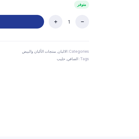
متوفر
الصافي
حليب
طويل
الاجل
1
Categories:
الالبان
,
منتجات الألبان والبيض
لتر
Tags:
الصافي
,
حليب
quantity