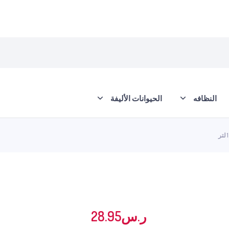
النظافه
الحيوانات الأليفة
ر.س
28.95