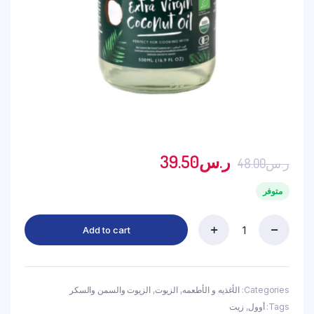
ر.س
39.50
ر.س
48.00
متوفر
Add to cart
أوول
هيلث
زيت
جوز
هند
Categories:
الأغذيه و الأطعمه
,
الزيوت
,
الزيوت والسمن والسكر
العضوي
Tags:
أوول
,
زيت