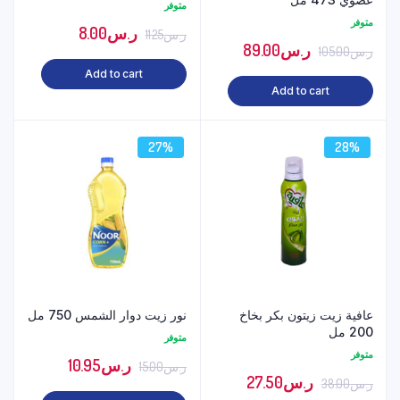
متوفر
متوفر
ر.س
8.00
ر.س
11.25
ر.س
89.00
ر.س
105.00
Add to cart
Add to cart
27%
28%
عافية زيت زيتون بكر بخاخ
نور زيت دوار الشمس 750 مل
200 مل
متوفر
متوفر
ر.س
10.95
ر.س
15.00
ر.س
27.50
ر.س
38.00