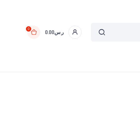
0
ر.س
0.00