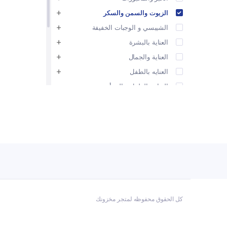
الزيوت والسمن والسكر
الشيبسي و الوجبات الخفيفة
العناية بالبشرة
العناية والجمال
العنايه بالطفل
العنايه بالطفل و المرأه
الفاكهة و الخضروات
المشروبات
المعكرونة والأرز والحبوب
مستلزمات الحيوانات الأليفة
مستلزمات النظافه
منتجات الألبان والبيض
كل الحقوق محفوظه لمتجر مخزونك