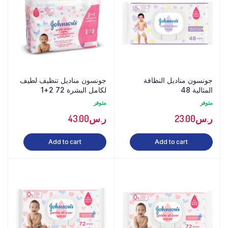
جونسون مناديل النظافة
جونسون مناديل تنظيف لطيف
المثالية 48
لكامل البشرة 72 2+1
متوفر
متوفر
ر.س
23.00
ر.س
43.00
Add to cart
Add to cart