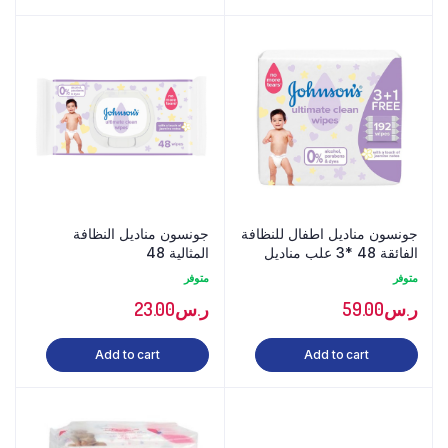
جونسون مناديل اطفال للنظافة
جونسون مناديل النظافة
الفائقة 48 *3 علب مناديل
المثالية 48
متوفر
متوفر
ر.س
59.00
ر.س
23.00
Add to cart
Add to cart