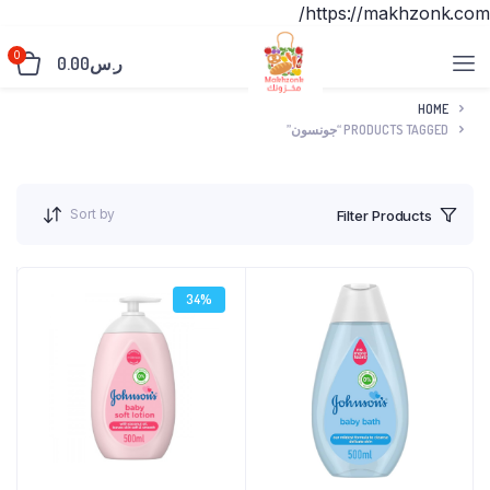
https://makhzonk.com/
0
ر.س
0.00
HOME
PRODUCTS TAGGED “جونسون”
Sort by
Filter Products
34%