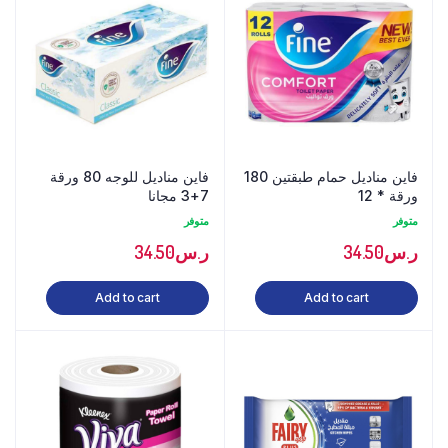
فاين مناديل حمام طبقتين 180
فاين مناديل للوجه 80 ورقة
ورقة * 12
7+3 مجانا
متوفر
متوفر
ر.س
34.50
ر.س
34.50
Add to cart
Add to cart