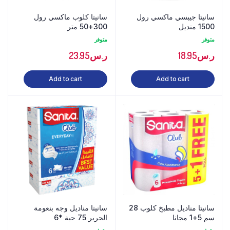
سانيتا جيبسي ماكسي رول
سانيتا كلوب ماكسي رول
1500 منديل
300+50 متر
متوفر
متوفر
ر.س
18.95
ر.س
23.95
Add to cart
Add to cart
سانيتا مناديل مطبخ كلوب 28
سانيتا مناديل وجه بنعومة
سم 5+1 مجانا
الحرير 75 حبة *6