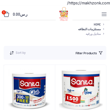
https://makhzonk.com/
0
ر.س
0.00
HOME
مستلزمات النظافه
مناديل ورقيه
Sort by
Filter Products