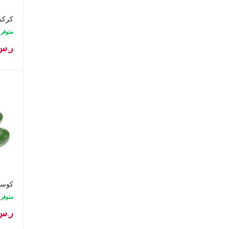
كركم تا
متوفر
ر.س
كوسا ال
متوفر
ر.س