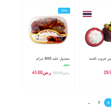
25%
ين فروت الحبة
مجدول علبه 800 جرام
متوفر
29.
ر.س
45.00
ر.س
60.00
←
7
6