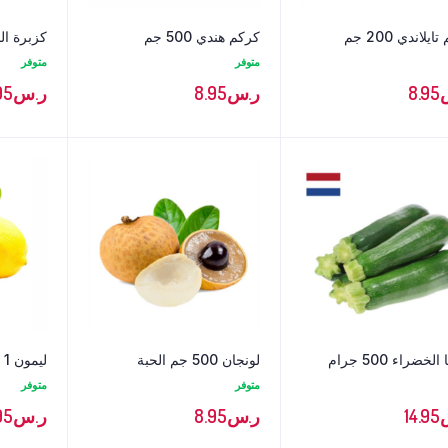
يلاندي 200 جم
كركم هندي 500 جم
كزبرة ال
متوفر
متوفر
8.95
ر.س
8.95
ر.س
95
خضراء 500 جرام
لونجان 500 جم الحبة
ليمون 1 كج
متوفر
متوفر
14.95
ر.س
8.95
ر.س
95