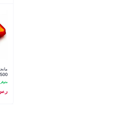
مانجو
500جم
متوفر
ر.س