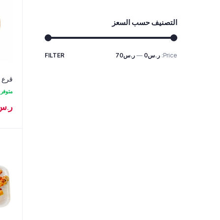
التصنيف حسب السعز
Price:
ر.س0
—
ر.س70
FILTER
Max
Min
price
price
قرع ع
متوفر
ر.س