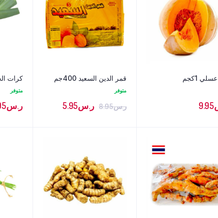
سلي 1كجم
قمر الدين السعيد 400جم
كرات الح
متوفر
متوفر
9.95
ر.س
5.95
ر.س
95
ر.س
8.95