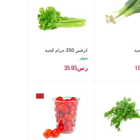
بة
كرفس 250 جرام الحبة
متوفر
1.
ر.س
35.95