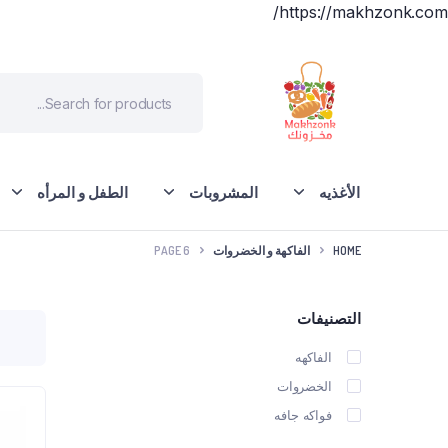
https://makhzonk.com/
الأغذيه
المشروبات
الطفل و المرأه
HOME
الفاكهة و الخضروات
PAGE 6
التصنيفات
الفاكهه
الخضروات
فواكه جافه