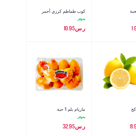
حبة
كوب طماطم كرزي أحمر
متوفر
1.
ر.س
10.95
ماريام بلم 1 حبة
متوفر
8.
ر.س
32.95