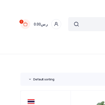
0
ر.س
0.00
Default sorting