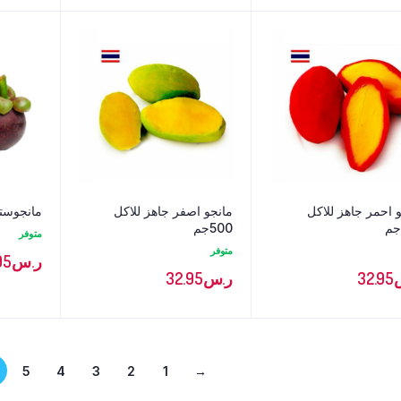
 احمر جاهز للاكل
مانجو اصفر جاهز للاكل
مانجوست
500جم
متوفر
متوفر
ر.س
95
32.95
ر.س
32.95
5
4
3
2
1
→